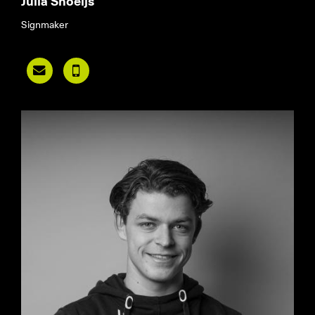
Julia Snoeijs
Signmaker

