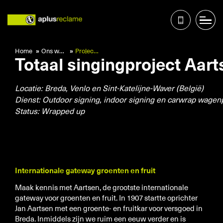
Home
Ons werk
Project Aartsen
Totaal singingproject Aart
Home
Ons werk
Locatie: Breda, Venlo en Sint-Katelijne-Waver (België)
Diensten
Dienst: Outdoor signing, indoor signing en carwrap wagen
Over ons
Status: Wrapped up
Nieuws
Contact
Services
Internationale gateway groenten en fruit
Zorg
Maak kennis met Aartsen, de grootste internationale
Onderwijs
gateway voor groenten en fruit. In 1907 startte oprichter
Jan Aartsen met een groente- en fruitkar voor versgoed in
Retail
Breda. Inmiddels zijn we ruim een eeuw verder en is