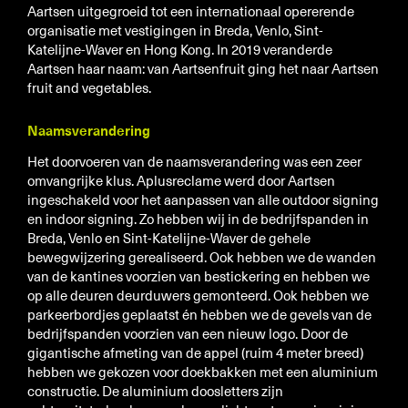
Gemeentes
Aartsen uitgegroeid tot een internationaal opererende
organisatie met vestigingen in Breda, Venlo, Sint-
Architectenbureaus
Katelijne-Waver en Hong Kong. In 2019 veranderde
Bouwbedrijven
Aartsen haar naam: van Aartsenfruit ging het naar Aartsen
fruit and vegetables.
Reclamebedrijven
Markelaardij/Immo
Naamsverandering
Het doorvoeren van de naamsverandering was een zeer
Favorites
omvangrijke klus. Aplusreclame werd door Aartsen
Outdoor signing
ingeschakeld voor het aanpassen van alle outdoor signing
en indoor signing. Zo hebben wij in de bedrijfspanden in
Indoor signing
Breda, Venlo en Sint-Katelijne-Waver de gehele
Makelaardij/Immo
bewegwijzering gerealiseerd. Ook hebben we de wanden
van de kantines voorzien van bestickering en hebben we
Wagenpark
op alle deuren deurduwers gemonteerd. Ook hebben we
Specials
parkeerbordjes geplaatst én hebben we de gevels van de
bedrijfspanden voorzien van een nieuw logo. Door de
gigantische afmeting van de appel (ruim 4 meter breed)
hebben we gekozen voor doekbakken met een aluminium
constructie. De aluminium doosletters zijn