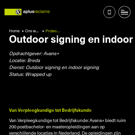
Home
Ons werk
Project Avans+
Outdoor signing en indoor
Home
Ons werk
Opdrachtgever: Avans+
Diensten
Locatie: Breda
Over ons
Dienst: Outdoor signing en indoor signing
Status: Wrapped up
Nieuws
Contact
Services
Zorg
Van Verpleegkundige tot Bedrijfskunde
Onderwijs
Van Verpleegkundige tot Bedrijfskunde: Avans+ biedt ruim
200 postbachelor- en masteropleidingen aan op
Retail
verschillende locaties in Nederland. De opleidingen zijn