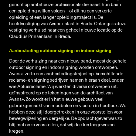
Gemeentes
gericht op ambitieuze professionals die náást hun baan
een opleiding willen volgen – of dit nu een verkorte
Architectenbureaus
opleiding of een langer opleidingstraject is. De
Bouwbedrijven
hoofdvestiging van Avans+ staat in Breda. Onlangs is deze
vestiging verhuisd naar een geheel nieuwe locatie op de
Reclamebedrijven
Claudius Prinsenlaan in Breda.
Markelaardij/Immo
Aanbesteding outdoor signing en indoor signing
Favorites
Door de verhuizing naar een nieuw pand, moest de gehele
Outdoor signing
outdoor signing en indoor signing worden ontworpen.
Avans+ zette een aanbestedingstraject op. Verschillende
Indoor signing
reclame- en signingbedrijven namen hieraan deel, onder
Makelaardij/Immo
wie Aplusreclame. Wij werkten diverse ontwerpen uit,
geïnspireerd op de tekeningen van de architect van
Wagenpark
Avans+. Zo wordt er in het nieuwe gebouw veel
Specials
gebruikgemaakt van meubelen en vloeren in houtlook. We
hebben deze stijl doorgetrokken in onze voorstellen voor
bewegwijzering en dergelijke. De opdrachtgever was zo
blij met onze voorstellen, dat wij de klus toegewezen
kregen.