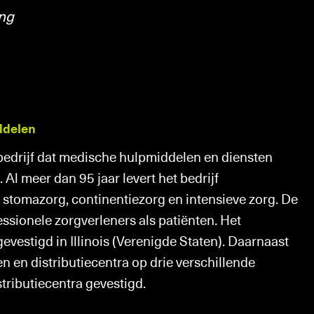
Wagenpark
ing
reaus
Specials
n
ddelen
ven
 bedrijf dat medische hulpmiddelen en diensten
/Immo
 Al meer dan 95 jaar levert het bedrijf
tomazorg, continentiezorg en intensieve zorg. De
sionele zorgverleners als patiënten. Het
evestigd in Illinois (Verenigde Staten). Daarnaast
en en distributiecentra op drie verschillende
tributiecentra gevestigd.