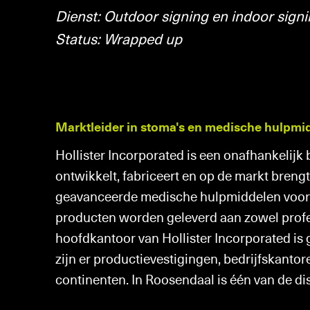
Gemeentes
Dienst: Outdoor signing en indoor sign
Over ons
Status: Wrapped up
Architectenbu
Nieuws
Bouwbedrijve
Marktleider in stoma's en medische hulpmi
Reclamebedrij
Contact
Hollister Incorporated is een onafhankelijk
Markelaardij
ontwikkelt, fabriceert en op de markt brengt.
geavanceerde medische hulpmiddelen voor s
producten worden geleverd aan zowel profes
hoofdkantoor van Hollister Incorporated is g
zijn er productievestigingen, bedrijfskantor
continenten. In Roosendaal is één van de dis