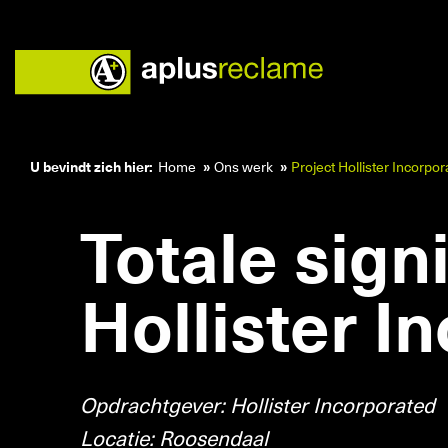
U bevindt zich hier:
Home
Ons werk
Project Hollister Incorpor
Totale sign
Home
Zorg
Hollister I
Onderwijs
Ons werk
Retail
Opdrachtgever: Hollister Incorporated
Diensten
Locatie: Roosendaal