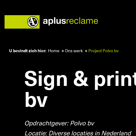
U bevindt zich hier:
Home
Ons werk
Project Polvo bv
Sign & prin
Home
Zorg
bv
Onderwijs
Ons werk
Retail
Opdrachtgever: Polvo bv
Diensten
Locatie: Diverse locaties in Nederland