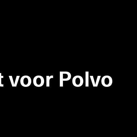
t voor Polvo
Outdoor signing
Indoor signing
Makelaardij/Immo