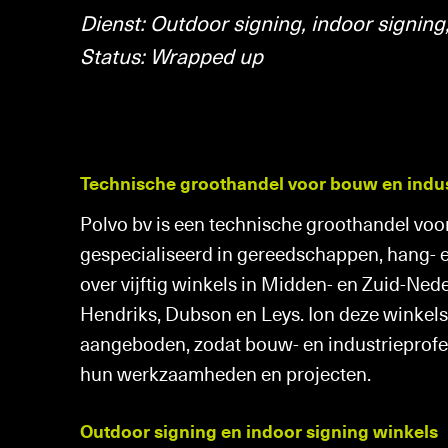
Gemeentes
Dienst: Outdoor signing, indoor signin
Over ons
Status: Wrapped up
Architectenbu
Nieuws
Bouwbedrijve
Technische groothandel voor bouw en indus
Reclamebedrij
Contact
Polvo bv is een technische groothandel voo
Markelaardij
gespecialiseerd in gereedschappen, hang- e
over vijftig winkels in Midden- en Zuid-Nede
Hendriks, Dubson en Leys. Ion deze winkels
aangeboden, zodat bouw- en industrieprofe
hun werkzaamheden en projecten.
Outdoor signing en indoor signing winkels